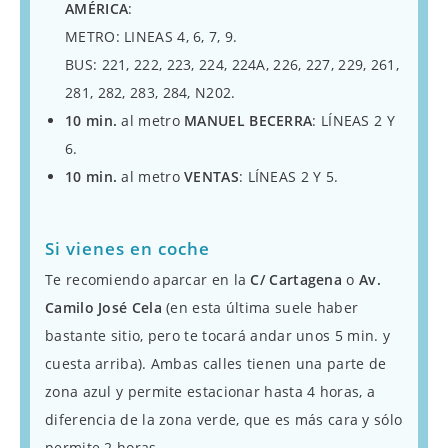
AMÉRICA
:
METRO: LINEAS 4, 6, 7, 9.
BUS: 221, 222, 223, 224, 224A, 226, 227, 229, 261,
281, 282, 283, 284, N202
.
10 min.
al metro
MANUEL BECERRA
: LÍNEAS 2 Y
6.
10 min.
al metro
VENTAS
: LÍNEAS 2 Y 5.
Si vienes en coche
Te recomiendo aparcar en la
C/ Cartagena
o
Av.
Camilo José Cela
(en esta última suele haber
bastante sitio, pero te tocará andar unos 5 min. y
cuesta arriba). Ambas calles tienen una parte de
zona azul y permite estacionar hasta 4 horas, a
diferencia de la zona verde, que es más cara y sólo
permite 2 horas.